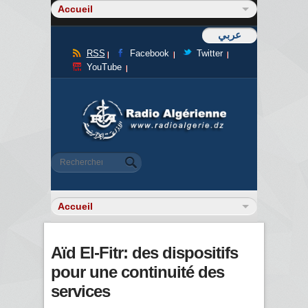
عربي
RSS
Facebook
Twitter
YouTube
Formulaire de recherche
Rechercher
Aïd El-Fitr: des dispositifs
pour une continuité des
services