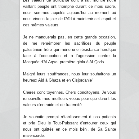
Les valeurs de solidarité dont a fait montre notre
vaillant peuple ont triomphé durant ce mois sacré,
nous sommes appelés aujourd'hui au moment où
nous vivons la joie de l'Aïd à maintenir cet esprit et
ces mêmes valeurs.
Je ne manquerais pas, en cette grande occasion,
de me remémorer les sacrifices du peuple
palestinien frère qui mène une résistance héroïque
face à l'occupation et à l'agression contre la
Mosquée d'Al Aqsa, première qibla à Al Qods.
Malgré leurs souffrances, nous leur souhaitons un
heureux Aid à Ghaza et en Cisjordanie".
Chères concitoyennes, Chers concitoyens, Je vous
renouvelle mes meilleurs voeux pour que durent les
valeurs d'entraide et de fraternité.
Je souhaite prompt rétablissement à nos patients
et prie Dieu le Tout-Puissant d'entourer ceux qui
nous ont quittés en ce mois béni, de Sa Sainte
miséricorde.