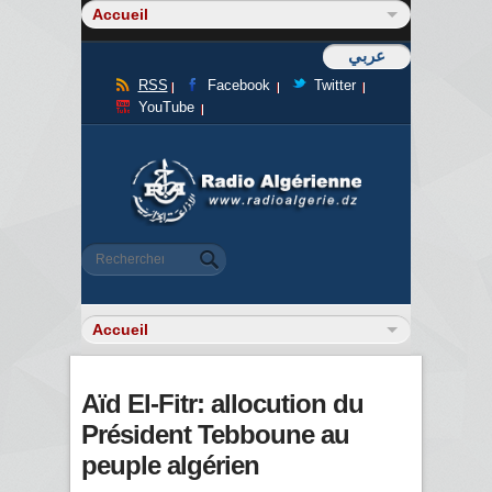
عربي
RSS
Facebook
Twitter
YouTube
Formulaire de recherche
Rechercher
Aïd El-Fitr: allocution du
Président Tebboune au
peuple algérien