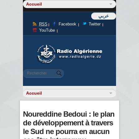
عربي
RSS
Facebook
Twitter
YouTube
Formulaire de recherche
Rechercher
Noureddine Bedoui : le plan
de développement à travers
le Sud ne pourra en aucun