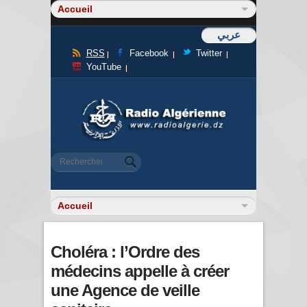
عربي
RSS
Facebook
Twitter
YouTube
Formulaire de recherche
Rechercher
Choléra : l’Ordre des
médecins appelle à créer
une Agence de veille