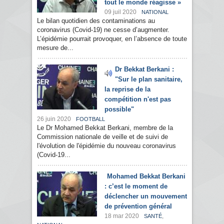
tout le monde réagisse »
09 juil 2020
NATIONAL
Le bilan quotidien des contaminations au
coronavirus (Covid-19) ne cesse d’augmenter.
L’épidémie pourrait provoquer, en l’absence de toute
mesure de...
Dr Bekkat Berkani :
"Sur le plan sanitaire,
la reprise de la
compétition n'est pas
possible"
26 juin 2020
FOOTBALL
Le Dr Mohamed Bekkat Berkani, membre de la
Commission nationale de veille et de suivi de
l'évolution de l'épidémie du nouveau coronavirus
(Covid-19...
Mohamed Bekkat Berkani
: c’est le moment de
déclencher un mouvement
de prévention général
18 mar 2020
,
SANTÉ