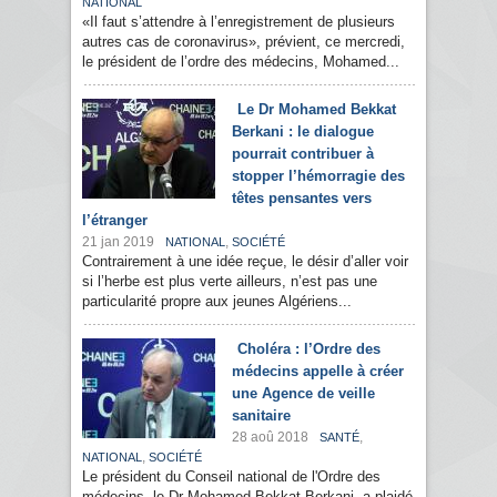
NATIONAL
«Il faut s’attendre à l’enregistrement de plusieurs
autres cas de coronavirus», prévient, ce mercredi,
le président de l’ordre des médecins, Mohamed...
Le Dr Mohamed Bekkat
Berkani : le dialogue
pourrait contribuer à
stopper l’hémorragie des
têtes pensantes vers
l’étranger
21 jan 2019
,
NATIONAL
SOCIÉTÉ
Contrairement à une idée reçue, le désir d’aller voir
si l’herbe est plus verte ailleurs, n’est pas une
particularité propre aux jeunes Algériens...
Choléra : l’Ordre des
médecins appelle à créer
une Agence de veille
sanitaire
28 aoû 2018
,
SANTÉ
,
NATIONAL
SOCIÉTÉ
Le président du Conseil national de l'Ordre des
médecins, le Dr Mohamed Bekkat Berkani, a plaidé