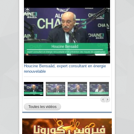
Houcine Bensaâd, expert consultant en énergie
Sami Agli, président de la Confédération
renouvelable
algérienne du patronat citoyen CAPC
Toutes les vidéos