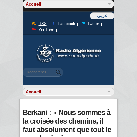
عربي
RSS
Facebook
Twitter
YouTube
Formulaire de recherche
Rechercher
Berkani : « Nous sommes à
la croisée des chemins, il
faut absolument que tout le