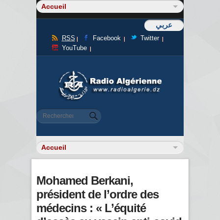
عربي
RSS
Facebook
Twitter
YouTube
Formulaire de recherche
Rechercher
Mohamed Berkani,
président de l’ordre des
médecins : « L’équité