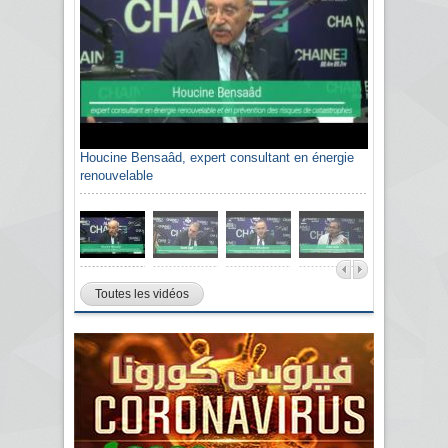
Houcine Bensaâd, expert consultant en énergie
Sami Agli, président de la Confédération
renouvelable
algérienne du patronat citoyen CAPC
Toutes les vidéos