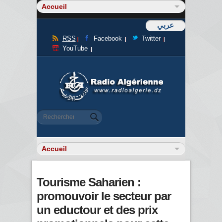
عربي
RSS
Facebook
Twitter
YouTube
Formulaire de recherche
Rechercher
Tourisme Saharien :
promouvoir le secteur par
un eductour et des prix