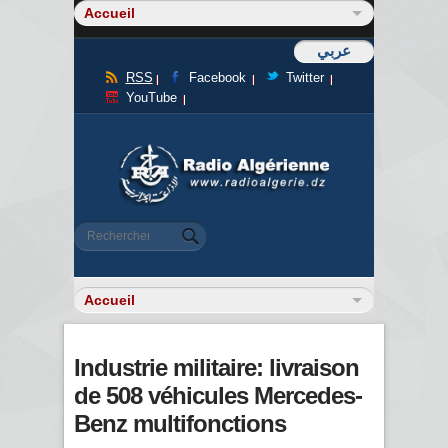
عربي
RSS
Facebook
Twitter
YouTube
Formulaire de recherche
Rechercher
Industrie militaire: livraison
de 508 véhicules Mercedes-
Benz multifonctions