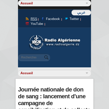
عربي
RSS
Facebook
Twitter
YouTube
Formulaire de recherche
Rechercher
Journée nationale de don
de sang : lancement d'une
campagne de