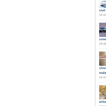
civil
16 ma
zone
26 dé
clin
mala
04 ma
actu