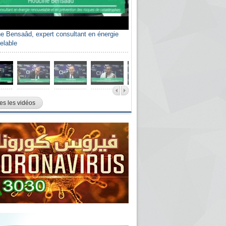
e Bensaâd, expert consultant en énergie
elable
es les vidéos