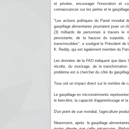
et privées, encourager l'innovation et
connaissances sur les pertes et le gaspillage
"Les actions politiques du Panel mondial do
gaspillage alimentaires pourraient jouer un rô
(3) milliards de personnes à travers le 
persistante, de la hausse du surpoids, 
transmissibles", a souligné le Président de l
K. Reddy, qui est également membre du Pan
Les données de la FAO indiquent que dans les
récolte, du stockage, de la transformation
problème est à chercher du côté du gaspill
Tous ont un impact direct sur le nombre de c
Le gaspillage en micronutriments représentent
le bien-être, la capacité d'apprentissage et l
D'un point de vue mondial, l'agriculture pro
Néanmoins, après le gaspillage alimentaire
moins élevée que celle nécessaire. Réduire