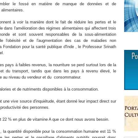
 combler le fossé en matière de manque de données et de
 alimentaires.
nnent à voir la manière dont le fait de réduire les pertes et le
le dans l'amélioration des régimes alimentaires qui affectent trois
monde et sont souvent responsables de la sous-alimentation
de l'obésité et de l'augmentation des cas de maladies non
a Fondation pour la santé publique d'Inde , le Professeur Srinath
el.
 pays à faibles revenus, la nourriture se perd surtout lors de la
 et du transport, tandis que dans les pays à revenu élevé, le
age au niveau du vendeur et du consommateur.
alories et de nutriments disponibles à la consommation.
 une vive source d'inquiétude, étant donné leur impact direct sur
a productivité des personnes.
duit 22 % en plus de vitamine A que ce dont nous avons besoin.
s, la quantité disponible pour la consommation humaine est 11 %
 les pertes et le gaspillage d'aliments nutritifs pourrait donc