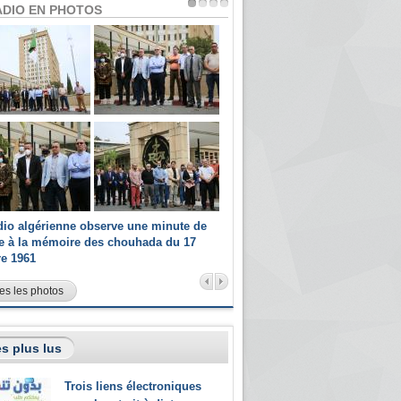
ADIO EN PHOTOS
dio algérienne observe une minute de
Les champions paralympiques 
ce à la mémoire des chouhada du 17
Radio Algérienne et recrutés 
re 1961
sportifs
es les photos
s plus lus
Trois liens électroniques