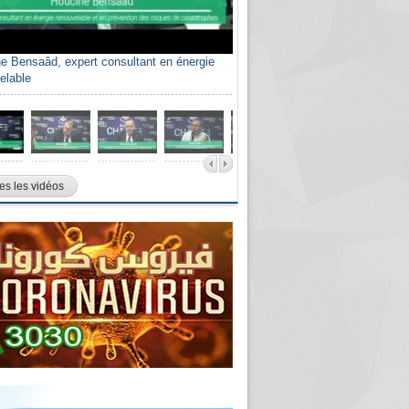
e Bensaâd, expert consultant en énergie
elable
es les vidéos