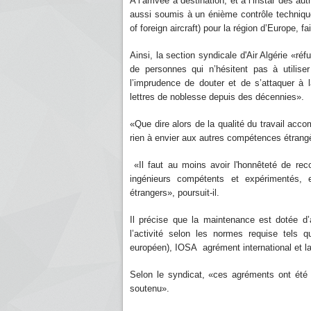
A l’arrivée à destination, et à l’instar des a
aussi soumis à un énième contrôle techniqu
of foreign aircraft) pour la région d’Europe, 
Ainsi, la section syndicale d'Air Algérie «réf
de personnes qui n’hésitent pas à utilis
l’imprudence de douter et de s’attaquer à
lettres de noblesse depuis des décennies».
«Que dire alors de la qualité du travail acco
rien à envier aux autres compétences étrangè
«Il faut au moins avoir l'honnêteté de reco
ingénieurs compétents et expérimentés,
étrangers», poursuit-il.
Il précise que la maintenance est dotée d’
l’activité selon les normes requise tels
européen), IOSA agrément international et la 
Selon le syndicat, «ces agréments ont été 
soutenu».