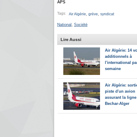
APS
Tags:
,
,
Air Algérie
grève
syndicat
National
,
Société
Lire Aussi
Air Algérie: 14 v
additionnels à
l'international pa
semaine
Air Algérie: sorti
piste d'un avion
assurant la ligne
Bechar-Alger