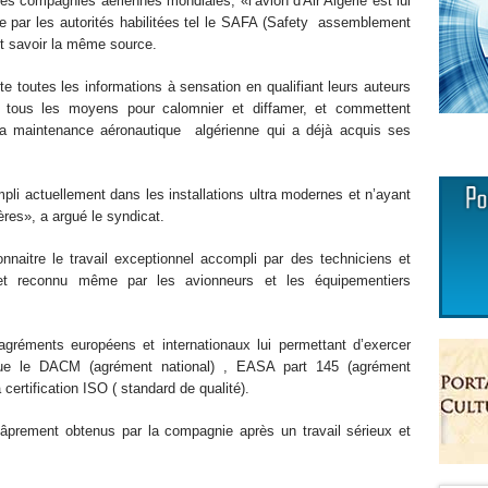
utres compagnies aériennes mondiales, «l’avion d'Air Algérie est lui
e par les autorités habilitées tel le SAFA (Safety assemblement
fait savoir la même source.
ute toutes les informations à sensation en qualifiant leurs auteurs
er tous les moyens pour calomnier et diffamer, et commettent
 la maintenance aéronautique algérienne qui a déjà acquis ses
mpli actuellement dans les installations ultra modernes et n’ayant
res», a argué le syndicat.
nnaitre le travail exceptionnel accompli par des techniciens et
 et reconnu même par les avionneurs et les équipementiers
agréments européens et internationaux lui permettant d’exercer
 que le DACM (agrément national) , EASA part 145 (agrément
certification ISO ( standard de qualité).
âprement obtenus par la compagnie après un travail sérieux et