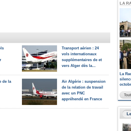
LA R
ols
Transport aérien : 24
vols internationaux
r
supplémentaires de et
vers Alger dès la...
La Ra
silen
e de la
Air Algérie : suspension
octob
de la relation de travail
avec un PNC
Tout
appréhendé en France
Le