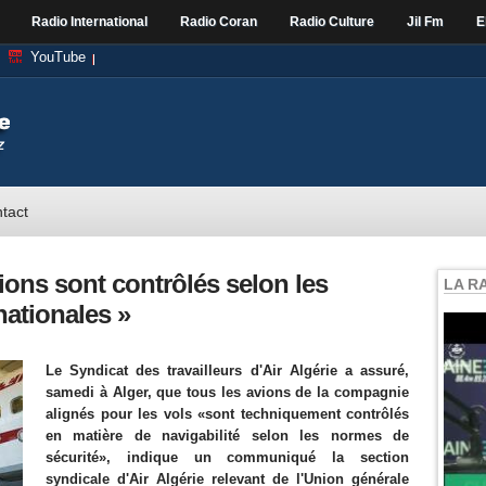
Radio International
Radio Coran
Radio Culture
Jil Fm
E
YouTube
tact
avions sont contrôlés selon les
LA R
nationales »
Le Syndicat des travailleurs d'Air Algérie a assuré,
samedi à Alger, que tous les avions de la compagnie
alignés pour les vols «sont techniquement contrôlés
en matière de navigabilité selon les normes de
sécurité», indique un communiqué la section
syndicale d'Air Algérie relevant de l'Union générale