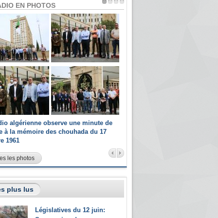
ADIO EN PHOTOS
dio algérienne observe une minute de
Les champions paralympiques 
ce à la mémoire des chouhada du 17
Radio Algérienne et recrutés 
re 1961
sportifs
es les photos
s plus lus
Législatives du 12 juin: