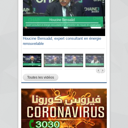
Houcine Bensaâd, expert consultant en énergie
Sami Agli, président de la Confédération
renouvelable
algérienne du patronat citoyen CAPC
Toutes les vidéos