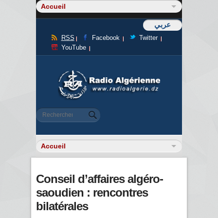
عربي
RSS
Facebook
Twitter
YouTube
Formulaire de recherche
Rechercher
Conseil d’affaires algéro-
saoudien : rencontres
bilatérales