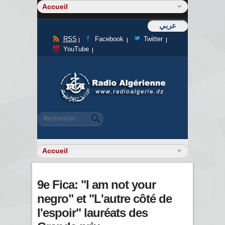
عربي
RSS
Facebook
Twitter
YouTube
Formulaire de recherche
Rechercher
9e Fica: "I am not your
negro" et "L'autre côté de
l'espoir" lauréats des