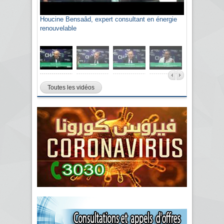
Houcine Bensaâd, expert consultant en énergie
Sami Agli, président de la Confédération
renouvelable
algérienne du patronat citoyen CAPC
Toutes les vidéos