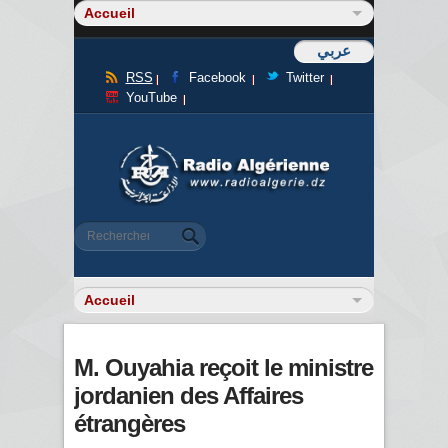
عربي
RSS
Facebook
Twitter
YouTube
Formulaire de recherche
Rechercher
M. Ouyahia reçoit le ministre
jordanien des Affaires
étrangères