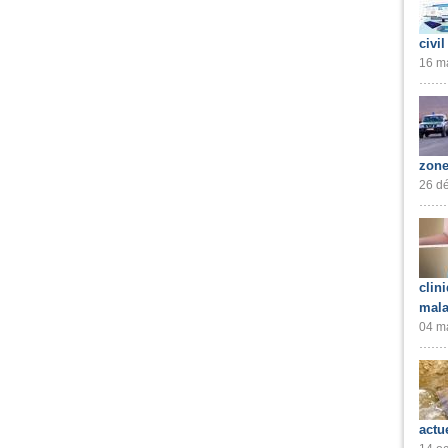
civil
16 ma
zone
26 dé
clin
mala
04 ma
actu