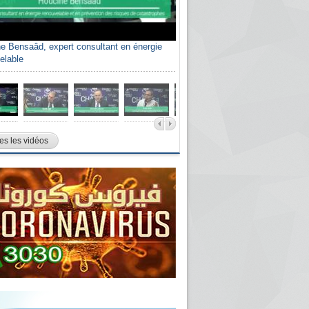
e Bensaâd, expert consultant en énergie
elable
es les vidéos