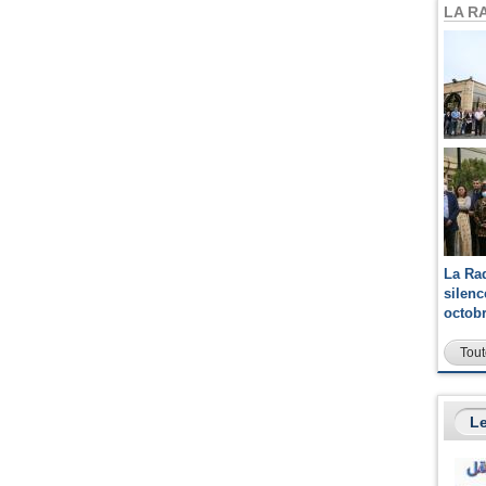
LA R
La Ra
silen
octob
Tout
Le