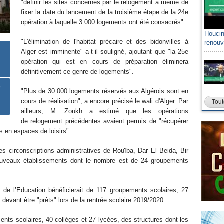
"définir les sites concernés par le relogement à même de
fixer la date du lancement de la troisième étape de la 24e
opération à laquelle 3.000 logements ont été consacrés".
Houcin
"L'élimination de l'habitat précaire et des bidonvilles à
renouv
Alger est imminente" a-t-il souligné, ajoutant que "la 25e
opération qui est en cours de préparation éliminera
définitivement ce genre de logements".
e
"Plus de 30.000 logements réservés aux Algérois sont en
cours de réalisation", a encore précisé le wali d'Alger. Par
Tout
ailleurs, M. Zoukh a estimé que les opérations
de relogement précédentes avaient permis de "récupérer
s en espaces de loisirs".
es circonscriptions administratives de Rouïba, Dar El Beida, Bir
nouveaux établissements dont le nombre est de 24 groupements
r de l’Education bénéficierait de 117 groupements scolaires, 27
 devant être "prêts" lors de la rentrée scolaire 2019/2020.
ents scolaires, 40 collèges et 27 lycées, des structures dont les