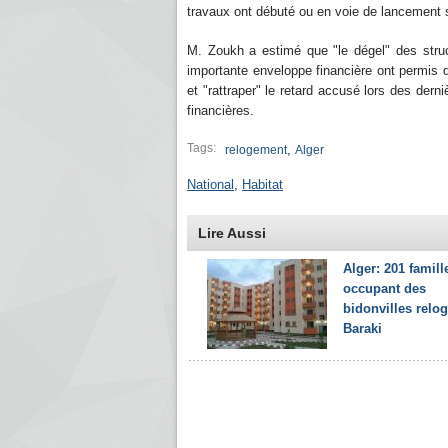
travaux ont débuté ou en voie de lancement 
M. Zoukh a estimé que "le dégel" des struc
importante enveloppe financière ont permis d
et "rattraper" le retard accusé lors des der
financières.
Tags:
,
relogement
Alger
National
,
Habitat
Lire Aussi
Alger: 201 famill
occupant des
bidonvilles relo
Baraki