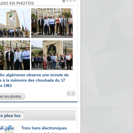
ADIO EN PHOTOS
dio algérienne observe une minute de
Les champions paralympiques 
ce à la mémoire des chouhada du 17
Radio Algérienne et recrutés 
re 1961
sportifs
es les photos
s plus lus
Trois liens électroniques