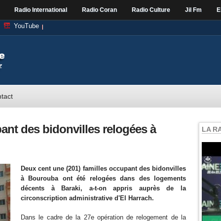
Radio International
Radio Coran
Radio Culture
Jil Fm
E
YouTube
tact
pant des bidonvilles relogées à
LA R
Deux cent une (201) familles occupant des bidonvilles
à Bourouba ont été relogées dans des logements
décents à Baraki, a-t-on appris auprès de la
circonscription administrative d'El Harrach.
Dans le cadre de la 27e opération de relogement de la