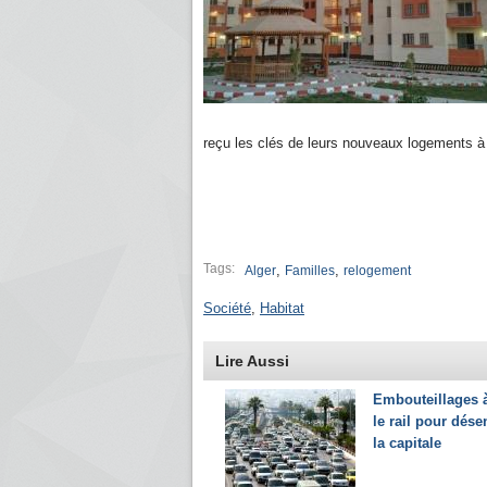
reçu les clés de leurs nouveaux logements à
Tags:
,
,
Alger
Familles
relogement
Société
,
Habitat
Lire Aussi
Embouteillages à
le rail pour dés
la capitale