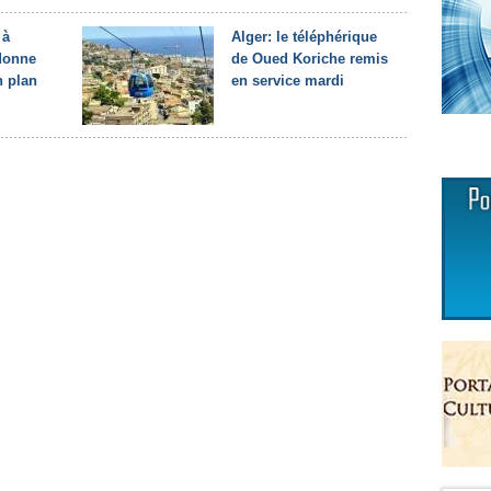
 à
Alger: le téléphérique
rdonne
de Oued Koriche remis
n plan
en service mardi