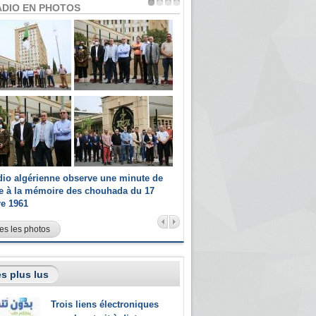
ADIO EN PHOTOS
dio algérienne observe une minute de
Les champions paralympiques 
ce à la mémoire des chouhada du 17
Radio Algérienne et recrutés 
re 1961
sportifs
es les photos
s plus lus
Trois liens électroniques