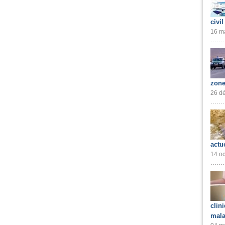
civil
16 ma
zone
26 dé
actu
14 oc
clin
mala