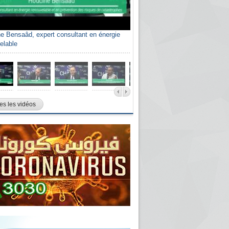
e Bensaâd, expert consultant en énergie
elable
es les vidéos