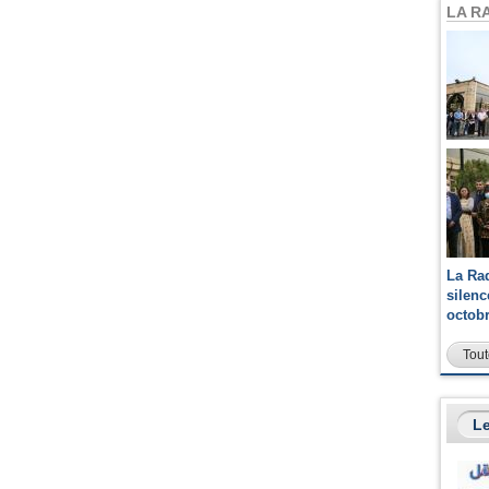
LA R
La Ra
silen
octob
Tout
Le