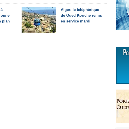
 à
Alger: le téléphérique
rdonne
de Oued Koriche remis
n plan
en service mardi