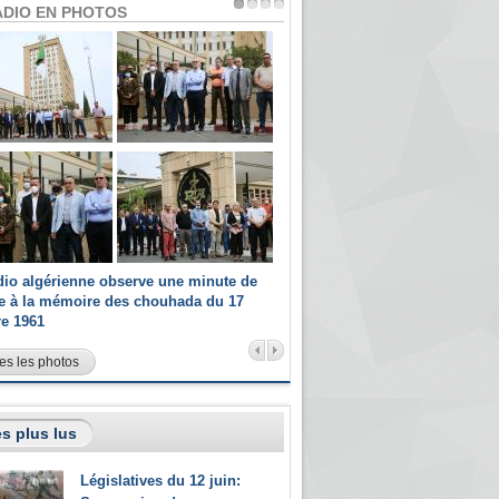
ADIO EN PHOTOS
dio algérienne observe une minute de
Les champions paralympiques 
ce à la mémoire des chouhada du 17
Radio Algérienne et recrutés 
re 1961
sportifs
es les photos
s plus lus
Législatives du 12 juin: