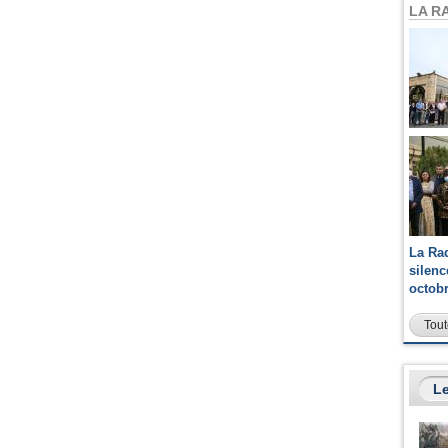
LA R
La Ra
silen
octob
Tout
Le