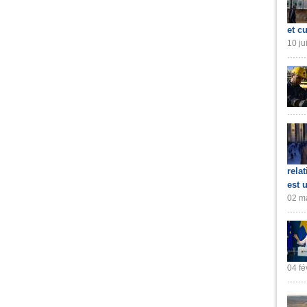
et cu
10 ju
rela
est 
02 ma
04 fé