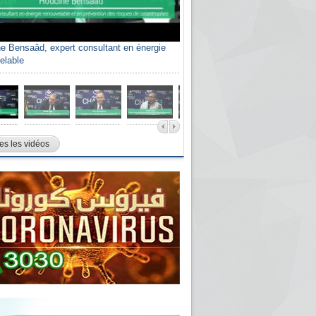
e Bensaâd, expert consultant en énergie
elable
es les vidéos