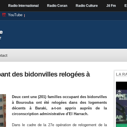
Radio International
Radio Coran
Radio Culture
Jil Fm
E
YouTube
tact
pant des bidonvilles relogées à
LA R
Deux cent une (201) familles occupant des bidonvilles
à Bourouba ont été relogées dans des logements
décents à Baraki, a-t-on appris auprès de la
circonscription administrative d'El Harrach.
Dans le cadre de la 27e opération de relogement de la