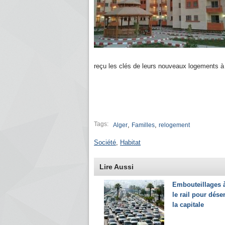
reçu les clés de leurs nouveaux logements à
Tags:
,
,
Alger
Familles
relogement
Société
,
Habitat
Lire Aussi
Embouteillages à
le rail pour dés
la capitale