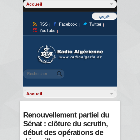
عربي
RSS
Facebook
Twitter
YouTube
Formulaire de recherche
Rechercher
Renouvellement partiel du
Sénat : clôture du scrutin,
début des opérations de