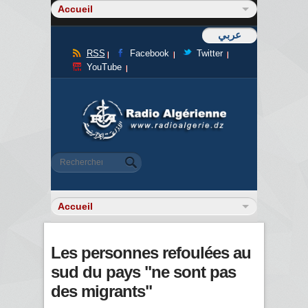
عربي
RSS
Facebook
Twitter
YouTube
Formulaire de recherche
Rechercher
Les personnes refoulées au
sud du pays "ne sont pas
des migrants"