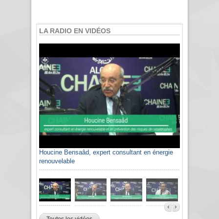
LA RADIO EN VIDÉOS
Houcine Bensaâd, expert consultant en énergie
Sami Agli, président de la Confédération
renouvelable
algérienne du patronat citoyen CAPC