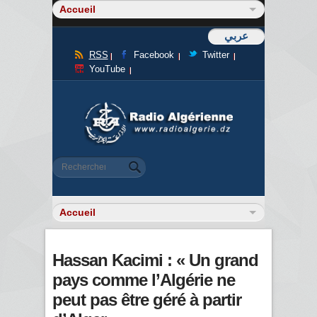
عربي
RSS
Facebook
Twitter
YouTube
Formulaire de recherche
Rechercher
Hassan Kacimi : « Un grand
pays comme l’Algérie ne
peut pas être géré à partir