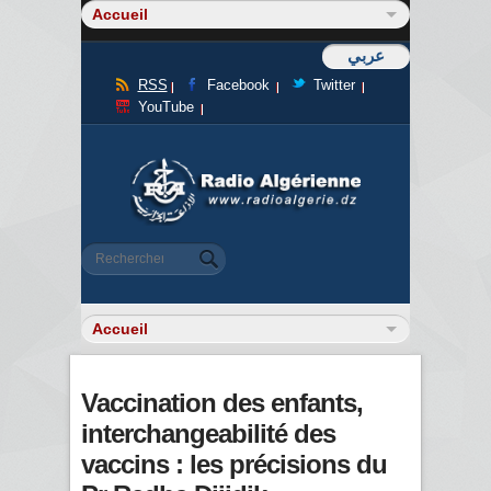
عربي
RSS
Facebook
Twitter
YouTube
Formulaire de recherche
Rechercher
Vaccination des enfants,
interchangeabilité des
vaccins : les précisions du