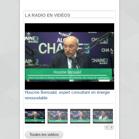
LA RADIO EN VIDÉOS
Houcine Bensaâd, expert consultant en énergie
Sami Agli, président de la Confédération
renouvelable
algérienne du patronat citoyen CAPC
Toutes les vidéos