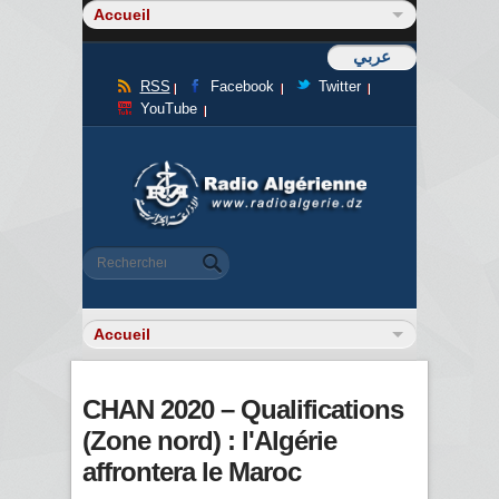
عربي
RSS
Facebook
Twitter
YouTube
Formulaire de recherche
Rechercher
CHAN 2020 – Qualifications
(Zone nord) : l'Algérie
affrontera le Maroc