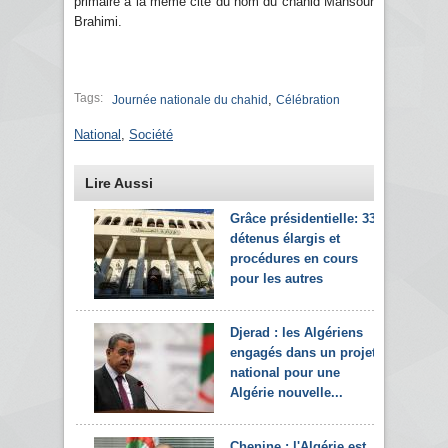
primaire à la même cité du nom du chahid Mansour
Brahimi.
Tags:
,
Journée nationale du chahid
Célébration
National
,
Société
Lire Aussi
Grâce présidentielle: 33
détenus élargis et
procédures en cours
pour les autres
Djerad : les Algériens
engagés dans un projet
national pour une
Algérie nouvelle...
Chenine : l'Algérie est