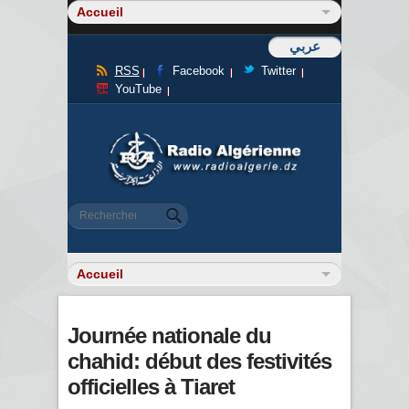
عربي
RSS
Facebook
Twitter
YouTube
Formulaire de recherche
Rechercher
Journée nationale du
chahid: début des festivités
officielles à Tiaret