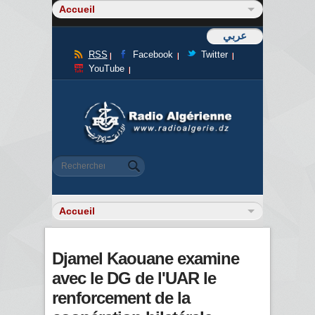
عربي
RSS
Facebook
Twitter
YouTube
Formulaire de recherche
Rechercher
Djamel Kaouane examine
avec le DG de l'UAR le
renforcement de la