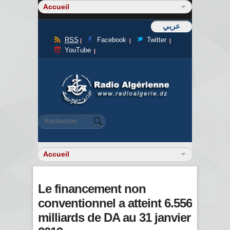
عربي
RSS
Facebook
Twitter
YouTube
Formulaire de recherche
Rechercher
Le financement non
conventionnel a atteint 6.556
milliards de DA au 31 janvier