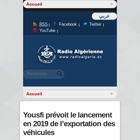
عربي
RSS
Facebook
Twitter
YouTube
Formulaire de recherche
Rechercher
Yousfi prévoit le lancement
en 2019 de l’exportation des
véhicules