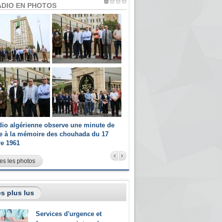
ADIO EN PHOTOS
dio algérienne observe une minute de
Les champions paralympiques 
ce à la mémoire des chouhada du 17
Radio Algérienne et recrutés 
re 1961
sportifs
es les photos
s plus lus
Services d'urgence et