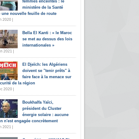
femmes enceintes : le
ministère de la Santé
e une nouvelle feuille de route
n 2020 |
Bella El Kanti : « le Maroc
se met au dessus des lois
internationales »
in 2021 |
El Djeïch: les Algériens
doivent se "tenir prêts" à
faire face à la menace sur
écurité de la région
c 2020 |
Boukhalfa Yaïci,
président du Cluster
énergie solaire : aucune
on n'est engagée concrètement
n 2021 |