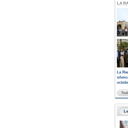
LA R
La Ra
silen
octob
Tout
Le