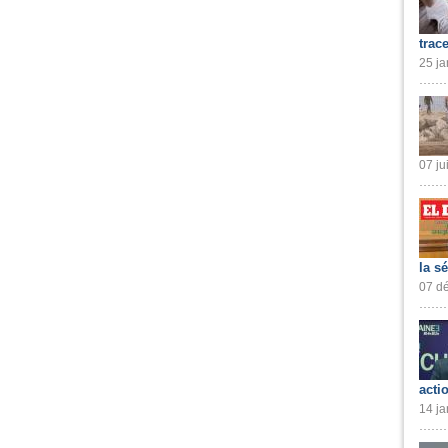
trac
25 ja
07 ju
la s
07 dé
acti
14 ja