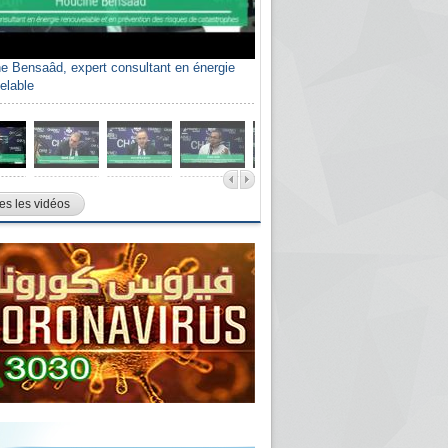
e Bensaâd, expert consultant en énergie
elable
es les vidéos