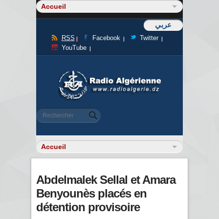
عربي
RSS
Facebook
Twitter
YouTube
Formulaire de recherche
Rechercher
Abdelmalek Sellal et Amara
Benyounès placés en
détention provisoire