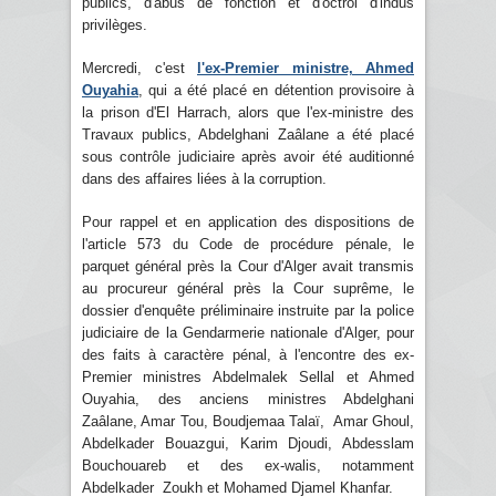
publics, d'abus de fonction et d'octroi d'indus
privilèges.
Mercredi, c'est
l'ex-Premier ministre, Ahmed
Ouyahia
, qui a été placé en détention provisoire à
la prison d'El Harrach, alors que l'ex-ministre des
Travaux publics, Abdelghani Zaâlane a été placé
sous contrôle judiciaire après avoir été auditionné
dans des affaires liées à la corruption.
Pour rappel et en application des dispositions de
l'article 573 du Code de procédure pénale, le
parquet général près la Cour d'Alger avait transmis
au procureur général près la Cour suprême, le
dossier d'enquête préliminaire instruite par la police
judiciaire de la Gendarmerie nationale d'Alger, pour
des faits à caractère pénal, à l'encontre des ex-
Premier ministres Abdelmalek Sellal et Ahmed
Ouyahia, des anciens ministres Abdelghani
Zaâlane, Amar Tou, Boudjemaa Talaï, Amar Ghoul,
Abdelkader Bouazgui, Karim Djoudi, Abdesslam
Bouchouareb et des ex-walis, notamment
Abdelkader Zoukh et Mohamed Djamel Khanfar.