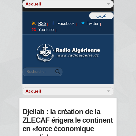
عربي
RSS
Facebook
Twitter
YouTube
Formulaire de recherche
Rechercher
Djellab : la création de la
ZLECAF érigera le continent
en «force économique