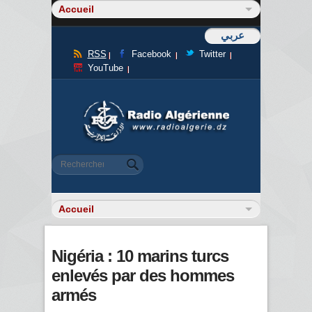
عربي
RSS
Facebook
Twitter
YouTube
Formulaire de recherche
Rechercher
Nigéria : 10 marins turcs
enlevés par des hommes
armés