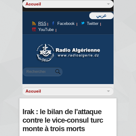
عربي
RSS
Facebook
Twitter
YouTube
Formulaire de recherche
Rechercher
Irak : le bilan de l'attaque
contre le vice-consul turc
monte à trois morts