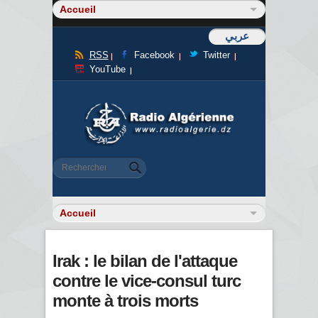
عربي
RSS
Facebook
Twitter
YouTube
Formulaire de recherche
Rechercher
Irak : le bilan de l'attaque
contre le vice-consul turc
monte à trois morts