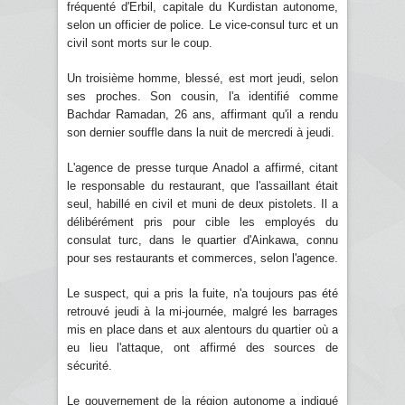
fréquenté d'Erbil, capitale du Kurdistan autonome,
selon un officier de police. Le vice-consul turc et un
civil sont morts sur le coup.
Un troisième homme, blessé, est mort jeudi, selon
ses proches. Son cousin, l'a identifié comme
Bachdar Ramadan, 26 ans, affirmant qu'il a rendu
son dernier souffle dans la nuit de mercredi à jeudi.
L'agence de presse turque Anadol a affirmé, citant
le responsable du restaurant, que l'assaillant était
seul, habillé en civil et muni de deux pistolets. Il a
délibérément pris pour cible les employés du
consulat turc, dans le quartier d'Ainkawa, connu
pour ses restaurants et commerces, selon l'agence.
Le suspect, qui a pris la fuite, n'a toujours pas été
retrouvé jeudi à la mi-journée, malgré les barrages
mis en place dans et aux alentours du quartier où a
eu lieu l'attaque, ont affirmé des sources de
sécurité.
Le gouvernement de la région autonome a indiqué