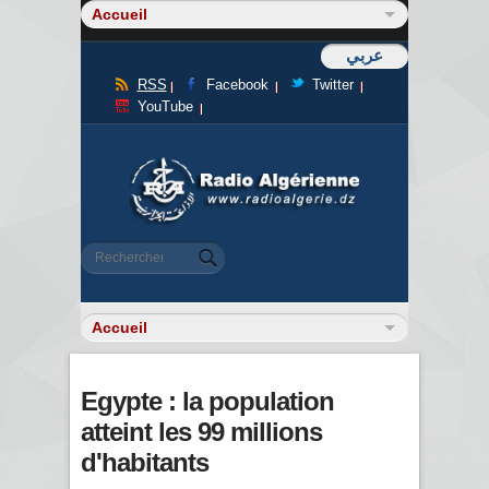
عربي
RSS
Facebook
Twitter
YouTube
Formulaire de recherche
Rechercher
Egypte : la population
atteint les 99 millions
d'habitants