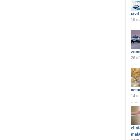
civil
16 ma
zone
26 dé
actu
14 oc
clin
mala