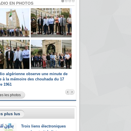
ADIO EN PHOTOS
dio algérienne observe une minute de
Les champions paralympiques 
ce à la mémoire des chouhada du 17
Radio Algérienne et recrutés 
re 1961
sportifs
es les photos
s plus lus
Trois liens électroniques