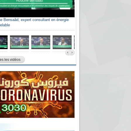
e Bensaâd, expert consultant en énergie
elable
es les vidéos