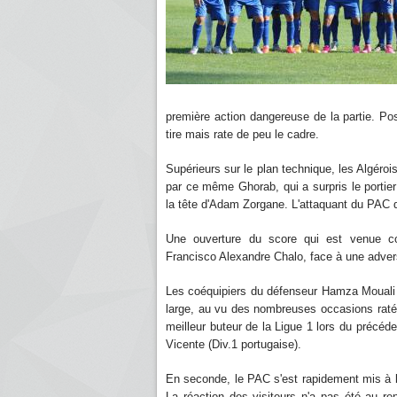
première action dangereuse de la partie. Po
tire mais rate de peu le cadre.
Supérieurs sur le plan technique, les Algérois
par ce même Ghorab, qui a surpris le portie
la tête d'Adam Zorgane. L'attaquant du PAC d
Une ouverture du score qui est venue con
Francisco Alexandre Chalo, face à une advers
Les coéquipiers du défenseur Hamza Mouali au
large, au vu des nombreuses occasions ratée
meilleur buteur de la Ligue 1 lors du précéde
Vicente (Div.1 portugaise).
En seconde, le PAC s'est rapidement mis à l'a
La réaction des visiteurs n'a pas été au r