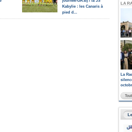
e
journée-GR:B) / la JS
LA R
Kabylie : les Canaris à
pied d...
La Ra
silen
octob
Tout
Le