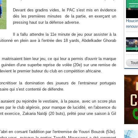
Devant des gradins vides, le PAC s'est mis en évidence
dès les premières minutes de la partie, en exerçant un
Houcin
pressing haut sur la défense adverse.
renouv
Il a fallu attendre la 11e minute de jeu pour assister à la
sitionné en plein axe à l'entrée des 18 yards, Abdelkader Ghorab
 maitrisaient bien leur jeu, ce qui leur a permis d'ouvrir la marque
Tout
r guinéen d'une superbe reprise de volée (20e) sur une remise de
evient le premier buteur du club en compétition africaine.
crétiser la domination des joueurs de l'entraineur portugais
aire qui s'est contenté de défendre.
raient pu rejoindre le vestiaire, à la pause, avec un score plus
s par le club algérois, pour manque de lucidité, en l'absence du
nt exercice, Zakaria Naïdji (20 buts), prêté pour une saison à Gil
bri en corsant l'addition par l'entremise de Yousri Bouzok (53e).
endez-vous, puisque le portier Taoufik Moussaoui a été rarement