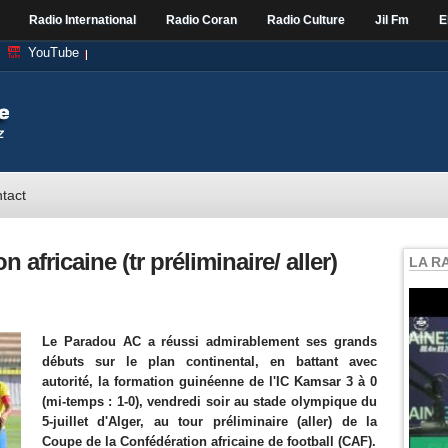
Radio International
Radio Coran
Radio Culture
Jil Fm
E
YouTube
tact
africaine (tr préliminaire/ aller)
LA R
Le Paradou AC a réussi admirablement ses grands
débuts sur le plan continental, en battant avec
autorité, la formation guinéenne de l'IC Kamsar 3 à 0
(mi-temps : 1-0), vendredi soir au stade olympique du
5-juillet d'Alger, au tour préliminaire (aller) de la
Coupe de la Confédération africaine de football (CAF).