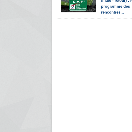
finale - retour) : l
programme des
rencontres...