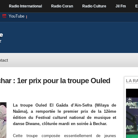
Radio International
Radio Coran
Radio Culture
Jil Fm
E
YouTube
tact
har : 1er prix pour la troupe Ouled
LA R
La troupe Ouled El Gaâda d’Ain-Sefra (Wilaya de
Naâma), a remportée le premier prix de la 12ème
édition du Festival culturel national de musique et
danse Diwane, clôturée mardi en soirée à Bechar.
Cette troupe composée essentiellement de jeunes