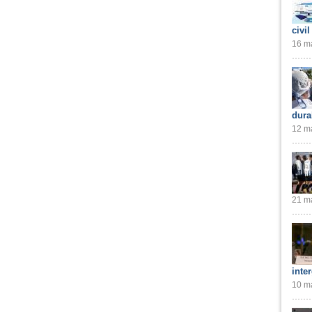
civil
16 ma
dura
12 ma
21 ma
inte
10 ma