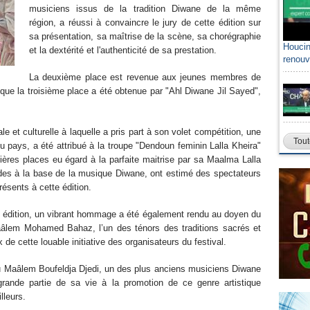
musiciens issus de la tradition Diwane de la même
région, a réussi à convaincre le jury de cette édition sur
sa présentation, sa maîtrise de la scène, sa chorégraphie
Houcin
et la dextérité et l'authenticité de sa prestation.
renouv
La deuxième place est revenue aux jeunes membres de
 que la troisième place a été obtenue par "Ahl Diwane Jil Sayed",
e et culturelle à laquelle a pris part à son volet compétition, une
Tout
u pays, a été attribué à la troupe "Dendoun feminin Lalla Kheira"
ières places eu égard à la parfaite maitrise par sa Maalma Lalla
rdes à la base de la musique Diwane, ont estimé des spectateurs
résents à cette édition.
e édition, un vibrant hommage a été également rendu au doyen du
aâlem Mohamed Bahaz, l’un des ténors des traditions sacrés et
 de cette louable initiative des organisateurs du festival.
 Maâlem Boufeldja Djedi, un des plus anciens musiciens Diwane
rande partie de sa vie à la promotion de ce genre artistique
lleurs.