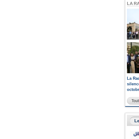
LA R
La Ra
silen
octob
Tout
Le