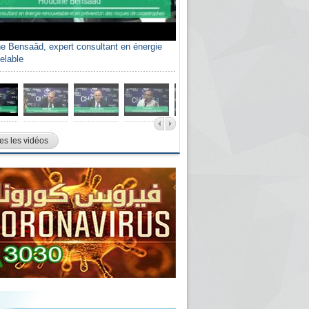
e Bensaâd, expert consultant en énergie
elable
es les vidéos