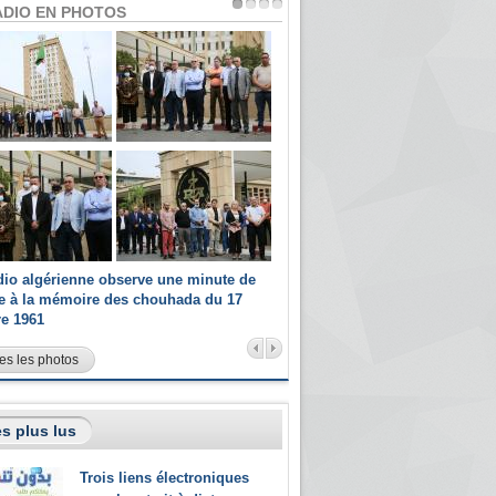
ADIO EN PHOTOS
dio algérienne observe une minute de
Les champions paralympiques 
ce à la mémoire des chouhada du 17
Radio Algérienne et recrutés 
re 1961
sportifs
es les photos
s plus lus
Trois liens électroniques