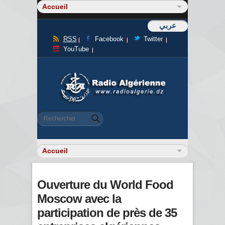
عربي
RSS
Facebook
Twitter
YouTube
Formulaire de recherche
Rechercher
Ouverture du World Food
Moscow avec la
participation de près de 35