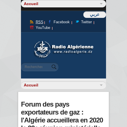
عربي
RSS
Facebook
Twitter
YouTube
Formulaire de recherche
Rechercher
Forum des pays
exportateurs de gaz :
l'Algérie accueillera en 2020