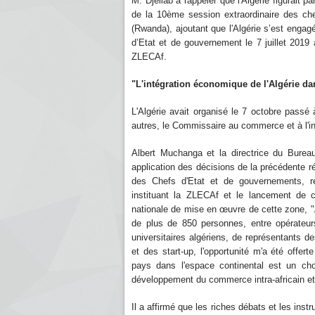
M. Djellab a rappeler que l'Algérie figurait p
de la 10ème session extraordinaire des ch
(Rwanda), ajoutant que l'Algérie s’est enga
d’Etat et de gouvernement le 7 juillet 2019
ZLECAf.
"L'intégration économique de l'Algérie dan
L'Algérie avait organisé le 7 octobre passé 
autres, le Commissaire au commerce et à l'in
Albert Muchanga et la directrice du Burea
application des décisions de la précédente 
des Chefs d'Etat et de gouvernements, rela
instituant la ZLECAf et le lancement de c
nationale de mise en œuvre de cette zone, "A 
de plus de 850 personnes, entre opérateu
universitaires algériens, de représentants des
et des start-up, l'opportunité m'a été offer
pays dans l'espace continental est un choi
développement du commerce intra-africain et le
Il a affirmé que les riches débats et les inst