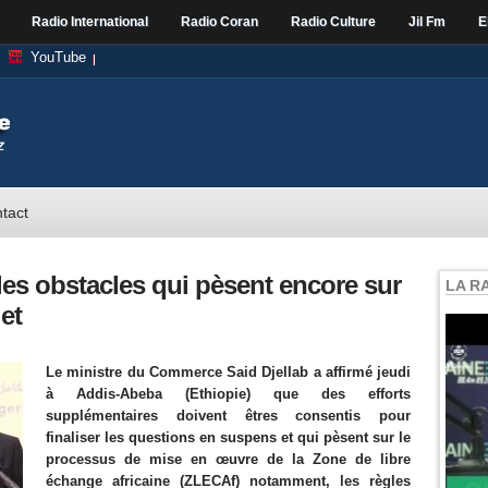
Radio International
Radio Coran
Radio Culture
Jil Fm
E
YouTube
tact
es obstacles qui pèsent encore sur
LA R
et
Le ministre du Commerce Said Djellab a affirmé jeudi
à Addis-Abeba (Ethiopie) que des efforts
supplémentaires doivent êtres consentis pour
finaliser les questions en suspens et qui pèsent sur le
processus de mise en œuvre de la Zone de libre
échange africaine (ZLECAf) notamment, les règles