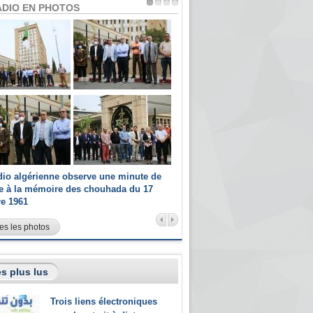
ADIO EN PHOTOS
dio algérienne observe une minute de
Les champions paralympiques 
ce à la mémoire des chouhada du 17
Radio Algérienne et recrutés 
re 1961
sportifs
es les photos
s plus lus
Trois liens électroniques