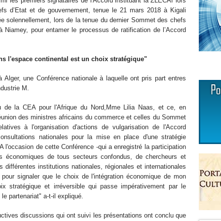
armi les premiers signataires de l'Accord instituant la ZLECAf lors
efs d’Etat et de gouvernement, tenue le 21 mars 2018 à Kigali
gée solennellement, lors de la tenue du dernier Sommet des chefs
 à Niamey, pour entamer le processus de ratification de l’Accord
s l'espace continental est un choix stratégique"
à Alger, une Conférence nationale à laquelle ont pris part entres
dustrie M.
u de la CEA pour l'Afrique du Nord,Mme Lilia Naas, et ce, en
réunion des ministres africains du commerce et celles du Sommet
tives à l'organisation d'actions de vulgarisation de l'Accord
onsultations nationales pour la mise en place d'une stratégie
l'occasion de cette Conférence -qui a enregistré la participation
rs économiques de tous secteurs confondus, de chercheurs et
 différentes institutions nationales, régionales et internationales
te pour signaler que le choix de l'intégration économique de mon
x stratégique et irréversible qui passe impérativement par le
 partenariat" a-t-il expliqué.
ructives discussions qui ont suivi les présentations ont conclu que