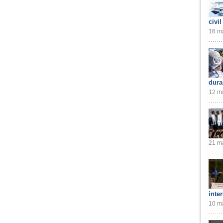
civil
16 ma
dura
12 ma
21 ma
inte
10 ma