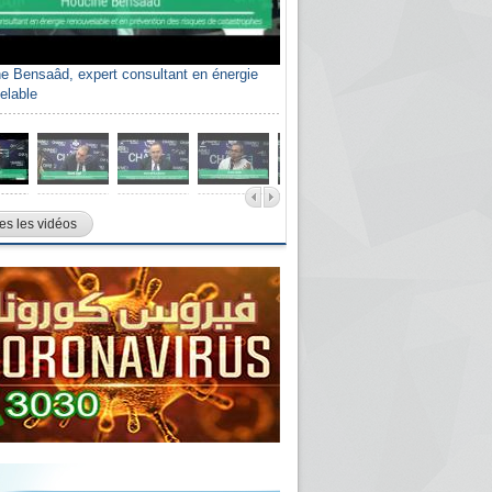
e Bensaâd, expert consultant en énergie
elable
es les vidéos