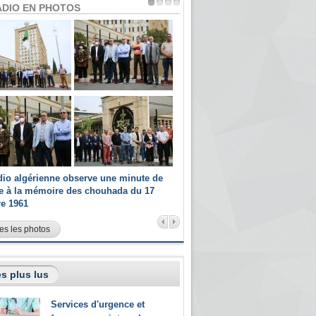
ADIO EN PHOTOS
dio algérienne observe une minute de
Les champions paralympiques 
ce à la mémoire des chouhada du 17
Radio Algérienne et recrutés 
re 1961
sportifs
es les photos
s plus lus
Services d'urgence et