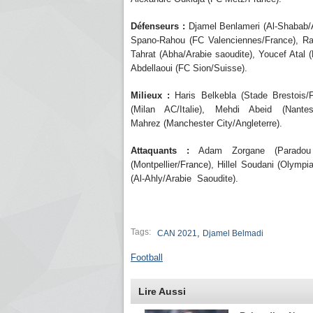
Défenseurs :
Djamel Benlameri (Al-Shabab/
Spano-Rahou (FC Valenciennes/France), R
Tahrat (Abha/Arabie saoudite), Youcef Atal
Abdellaoui (FC Sion/Suisse).
Milieux :
Haris Belkebla (Stade Brestois/
(Milan AC/Italie), Mehdi Abeid (Nantes
Mahrez (Manchester City/Angleterre).
Attaquants :
Adam Zorgane (Paradou A
(Montpellier/France), Hillel Soudani (Olymp
(Al-Ahly/Arabie Saoudite).
Tags:
,
CAN 2021
Djamel Belmadi
Football
Lire Aussi