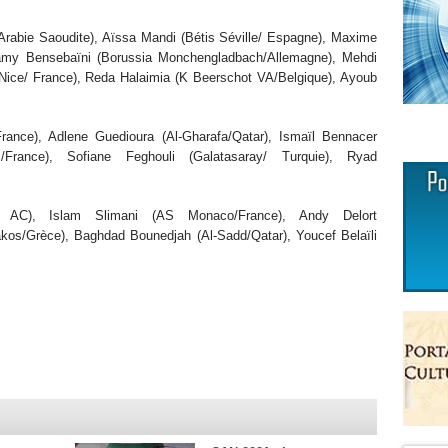
Arabie Saoudite), Aïssa Mandi (Bétis Séville/ Espagne), Maxime
amy Bensebaïni (Borussia Monchengladbach/Allemagne), Mehdi
 (Nice/ France), Reda Halaimia (K Beerschot VA/Belgique), Ayoub
France), Adlene Guedioura (Al-Gharafa/Qatar), Ismaïl Bennacer
/France), Sofiane Feghouli (Galatasaray/ Turquie), Ryad
C), Islam Slimani (AS Monaco/France), Andy Delort
iakos/Grèce), Baghdad Bounedjah (Al-Sadd/Qatar), Youcef Belaïli