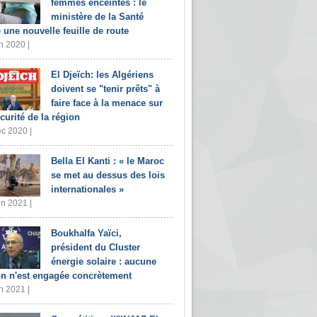
femmes enceintes : le
ministère de la Santé
e une nouvelle feuille de route
n 2020 |
El Djeïch: les Algériens
doivent se "tenir prêts" à
faire face à la menace sur
écurité de la région
c 2020 |
Bella El Kanti : « le Maroc
se met au dessus des lois
internationales »
in 2021 |
Boukhalfa Yaïci,
président du Cluster
énergie solaire : aucune
on n'est engagée concrètement
n 2021 |