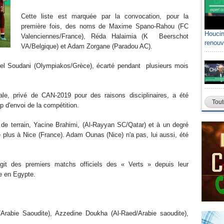
Cette liste est marquée par la convocation, pour la
première fois, des noms de Maxime Spano-Rahou (FC
Houcin
Valenciennes/France), Réda Halaimia (K Beerschot
renouv
VA/Belgique) et Adam Zorgane (Paradou AC).
llel Soudani (Olympiakos/Grèce), écarté pendant plusieurs mois
ale, privé de CAN-2019 pour des raisons disciplinaires, a été
Tout
p d'envoi de la compétition.
eu de terrain, Yacine Brahimi, (Al-Rayyan SC/Qatar) et à un degré
 plus à Nice (France). Adam Ounas (Nice) n'a pas, lui aussi, été
it des premiers matchs officiels des « Verts » depuis leur
e en Egypte.
q/Arabie Saoudite), Azzedine Doukha (Al-Raed/Arabie saoudite),