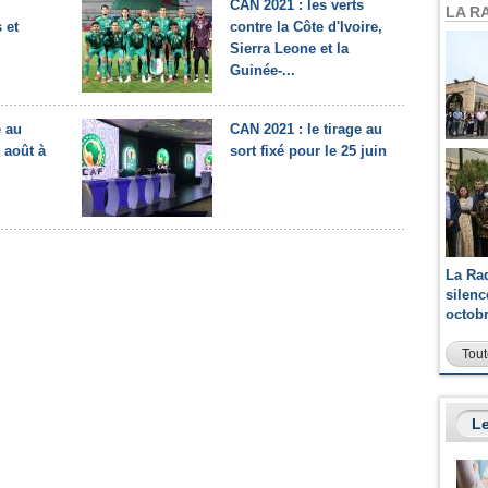
CAN 2021 : les verts
LA R
 et
contre la Côte d'Ivoire,
Sierra Leone et la
Guinée-...
e au
CAN 2021 : le tirage au
 août à
sort fixé pour le 25 juin
La Ra
silen
octob
Tout
Le