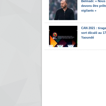
Belmadi: « Nous
devons être prêts
vigilants »
CAN 2021 : tirag
sort décalé au 17
Yaoundé