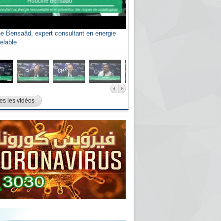
e Bensaâd, expert consultant en énergie
elable
es les vidéos