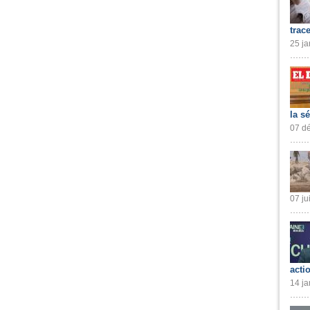
trac
25 ja
la s
07 dé
07 ju
acti
14 ja