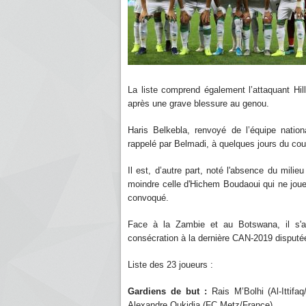
La liste comprend également l’attaquant Hi
après une grave blessure au genou.
Haris Belkebla, renvoyé de l’équipe nation
rappelé par Belmadi, à quelques jours du cou
Il est, d’autre part, noté l'absence du mili
moindre celle d'Hichem Boudaoui qui ne joue
convoqué.
Face à la Zambie et au Botswana, il s'ag
consécration à la dernière CAN-2019 disputé
Liste des 23 joueurs :
Gardiens de but :
Rais M’Bolhi (Al-Ittifa
Alexandre Oukidja (FC Metz/France).