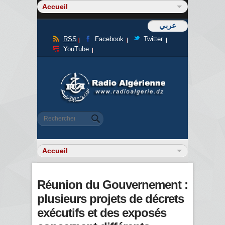
عربي
RSS
Facebook
Twitter
YouTube
Formulaire de recherche
Rechercher
Réunion du Gouvernement :
plusieurs projets de décrets
exécutifs et des exposés