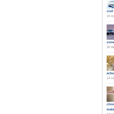
civil
16 ma
zone
26 dé
actu
14 oc
clin
mala