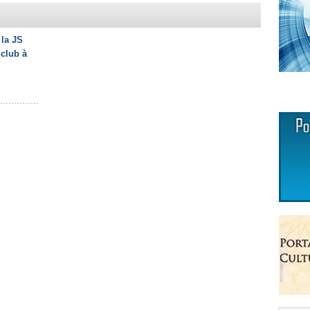
 la JS
 club à