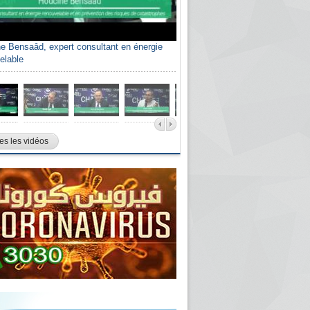
e Bensaâd, expert consultant en énergie
elable
es les vidéos