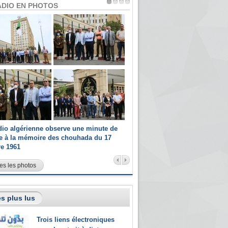
ADIO EN PHOTOS
dio algérienne observe une minute de
Les champions paralympiques 
ce à la mémoire des chouhada du 17
Radio Algérienne et recrutés 
re 1961
sportifs
es les photos
s plus lus
Trois liens électroniques