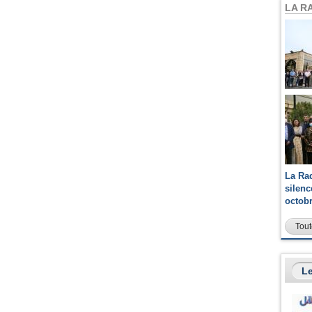
LA R
La Ra
silen
octob
Tout
Le