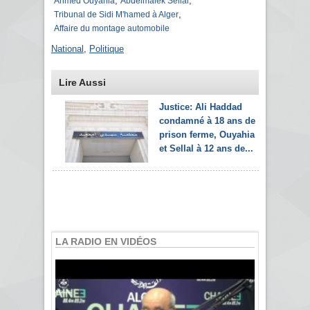
,
,
Ahmed Ouyahia
Abdelmalek Sellal
,
Tribunal de Sidi M'hamed à Alger
Affaire du montage automobile
National
,
Politique
Lire Aussi
Justice: Ali Haddad
condamné à 18 ans de
prison ferme, Ouyahia
et Sellal à 12 ans de...
LA RADIO EN VIDÉOS