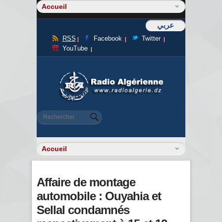
عربي
RSS
Facebook
Twitter
YouTube
Formulaire de recherche
Rechercher
Affaire de montage
automobile : Ouyahia et
Sellal condamnés