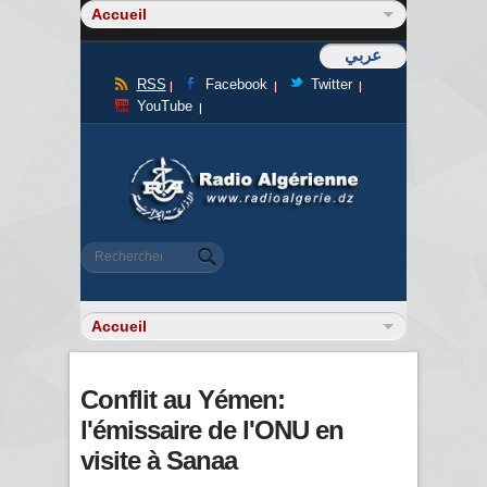
عربي
RSS
Facebook
Twitter
YouTube
Formulaire de recherche
Rechercher
Conflit au Yémen:
l'émissaire de l'ONU en
visite à Sanaa