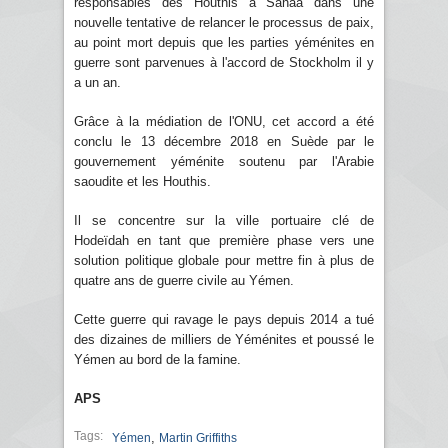
responsables des Houthis à Sanaa dans une
nouvelle tentative de relancer le processus de paix,
au point mort depuis que les parties yéménites en
guerre sont parvenues à l'accord de Stockholm il y
a un an.
Grâce à la médiation de l'ONU, cet accord a été
conclu le 13 décembre 2018 en Suède par le
gouvernement yéménite soutenu par l'Arabie
saoudite et les Houthis.
Il se concentre sur la ville portuaire clé de
Hodeïdah en tant que première phase vers une
solution politique globale pour mettre fin à plus de
quatre ans de guerre civile au Yémen.
Cette guerre qui ravage le pays depuis 2014 a tué
des dizaines de milliers de Yéménites et poussé le
Yémen au bord de la famine.
APS
Tags:
,
Yémen
Martin Griffiths