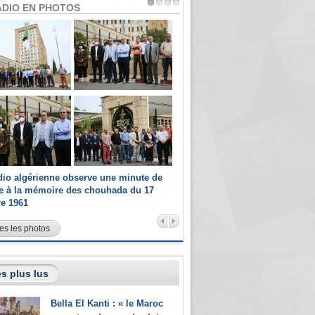
ADIO EN PHOTOS
dio algérienne observe une minute de
Les champions paralympiques 
ce à la mémoire des chouhada du 17
Radio Algérienne et recrutés 
re 1961
sportifs
es les photos
s plus lus
Bella El Kanti : « le Maroc