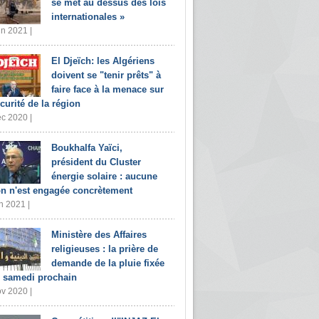
se met au dessus des lois
internationales »
in 2021 |
El Djeïch: les Algériens
doivent se "tenir prêts" à
faire face à la menace sur
écurité de la région
c 2020 |
Boukhalfa Yaïci,
président du Cluster
énergie solaire : aucune
on n'est engagée concrètement
n 2021 |
Ministère des Affaires
religieuses : la prière de
demande de la pluie fixée
 samedi prochain
v 2020 |