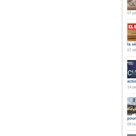
07 ju
la s
07 dé
acti
14 ja
pour
09 no