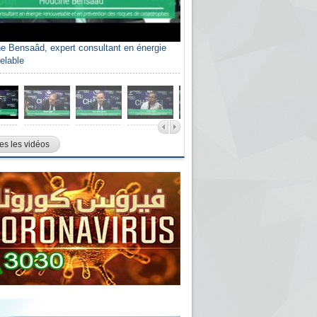
e Bensaâd, expert consultant en énergie
elable
es les vidéos