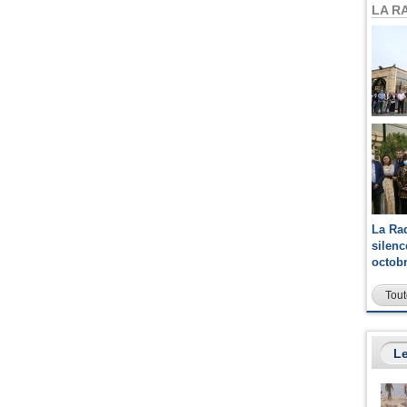
LA R
La Ra
silen
octob
Tout
Le