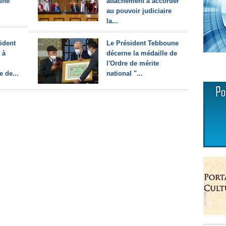
une
attachement à accorder
au pouvoir judiciaire
la...
ident
Le Président Tebboune
 à
décerne la médaille de
l'Ordre de mérite
 de...
national "...