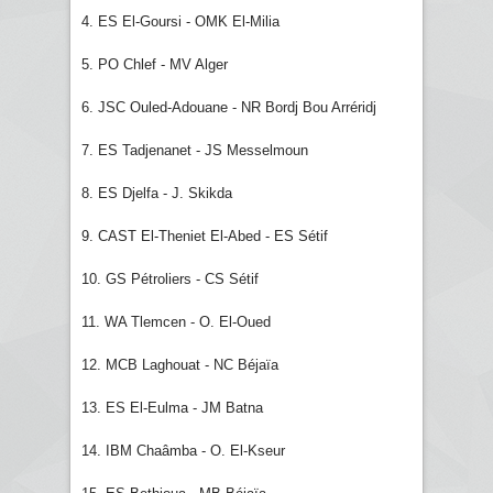
4. ES El-Goursi - OMK El-Milia
5. PO Chlef - MV Alger
6. JSC Ouled-Adouane - NR Bordj Bou Arréridj
7. ES Tadjenanet - JS Messelmoun
8. ES Djelfa - J. Skikda
9. CAST El-Theniet El-Abed - ES Sétif
10. GS Pétroliers - CS Sétif
11. WA Tlemcen - O. El-Oued
12. MCB Laghouat - NC Béjaïa
13. ES El-Eulma - JM Batna
14. IBM Chaâmba - O. El-Kseur