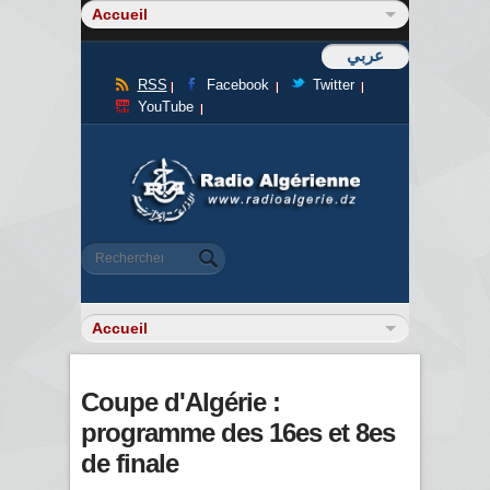
عربي
RSS
Facebook
Twitter
YouTube
Formulaire de recherche
Rechercher
Coupe d'Algérie :
programme des 16es et 8es
de finale