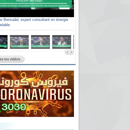
e Bensaâd, expert consultant en énergie
elable
es les vidéos