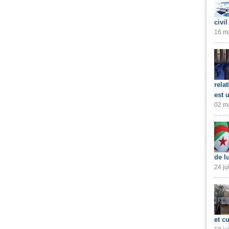
civil
16 ma
rela
est 
02 ma
de l
24 ju
et cu