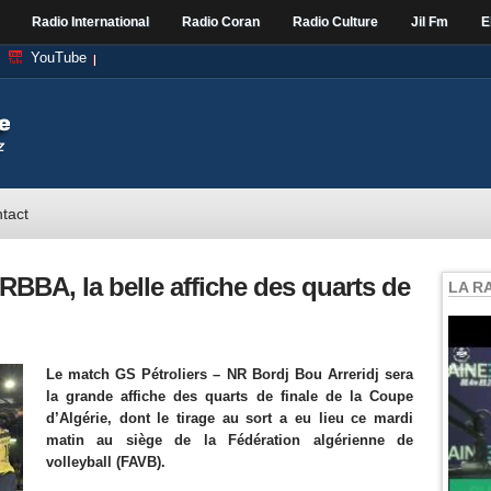
Radio International
Radio Coran
Radio Culture
Jil Fm
E
YouTube
tact
BBA, la belle affiche des quarts de
LA R
Le match GS Pétroliers – NR Bordj Bou Arreridj sera
la grande affiche des quarts de finale de la Coupe
d’Algérie, dont le tirage au sort a eu lieu ce mardi
matin au siège de la Fédération algérienne de
volleyball (FAVB).