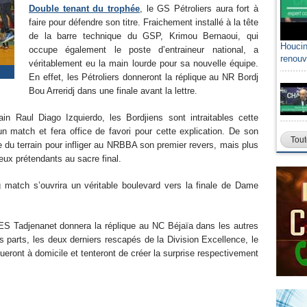
Double tenant du trophée
, le GS Pétroliers aura fort à
faire pour défendre son titre. Fraichement installé à la tête
de la barre technique du GSP, Krimou Bernaoui, qui
Houcin
occupe également le poste d’entraineur national, a
renouv
véritablement eu la main lourde pour sa nouvelle équipe.
En effet, les Pétroliers donneront la réplique au NR Bordj
Bou Arreridj dans une finale avant la lettre.
ain Raul Diago Izquierdo, les Bordjiens sont intraitables cette
n match et fera office de favori pour cette explication. De son
Tout
e du terrain pour infliger au NRBBA son premier revers, mais plus
rieux prétendants au sacre final.
 match s’ouvrira un véritable boulevard vers la finale de Dame
’ES Tadjenanet donnera la réplique au NC Béjaïa dans les autres
urs parts, les deux derniers rescapés de la Division Excellence, le
ueront à domicile et tenteront de créer la surprise respectivement