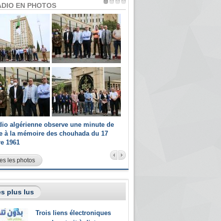
ADIO EN PHOTOS
dio algérienne observe une minute de
Les champions paralympiques 
ce à la mémoire des chouhada du 17
Radio Algérienne et recrutés 
re 1961
sportifs
es les photos
s plus lus
Trois liens électroniques