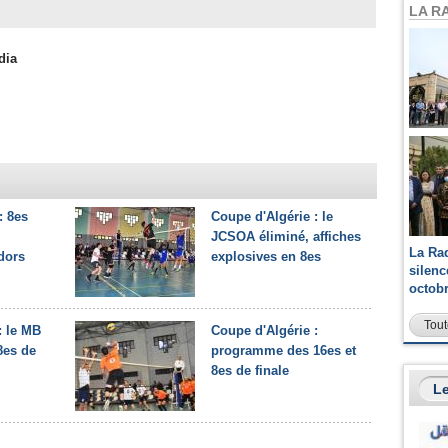
LA R
dia
: 8es
Coupe d'Algérie : le
JCSOA éliminé, affiches
La Ra
adors
explosives en 8es
silen
octob
Tout
: le MB
Coupe d'Algérie :
8es de
programme des 16es et
8es de finale
Le