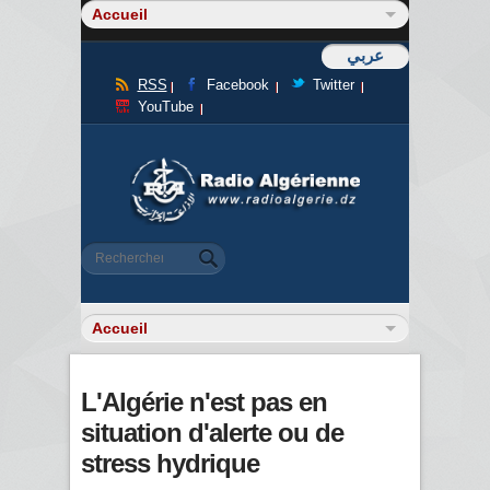
عربي
RSS
Facebook
Twitter
YouTube
Formulaire de recherche
Rechercher
L'Algérie n'est pas en
situation d'alerte ou de
stress hydrique