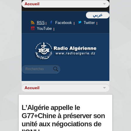
عربي
RSS
Facebook
Twitter
YouTube
Formulaire de recherche
Rechercher
L’Algérie appelle le
G77+Chine à préserver son
unité aux négociations de